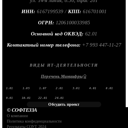
ул. 14-я линия, д.50, офис 201
ИНН:
6167199539 /
КПП:
616701001
ОГРН:
1206100033985
Основной код ОКВЭД:
62.01
Контактный номер телефона:
+7 993 447-11-27
ВИДЫ ИТ-ДЕЯТЕЛЬНОСТИ
Перечень Минцифры
1.01
1.05
1.07
2.01
3.01
4.01
8.01
9.01
10.01
22.01
26.01
Обсудить проект
© СОФТЕЗЗА
О компании
Политика конфиденциальности
Результаты СОУТ 2024