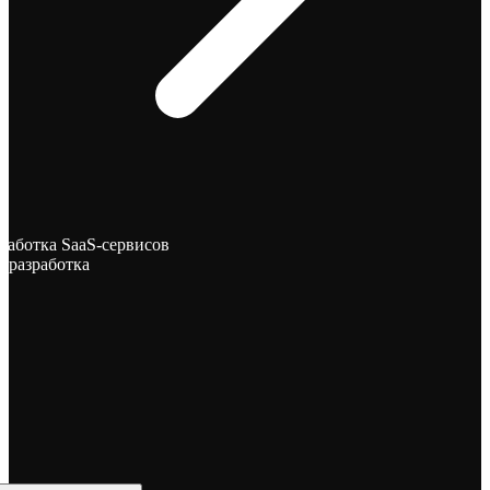
работка SaaS-сервисов
-разработка