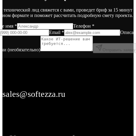
 технический лид свяжется с вами, проведет бриф за 15 минут в
бном формате и поможет рассчитать подробную смету проекта.
ше имя *
Телефон *
Email *
Описан
ачи (необязательно)
Отправить заявку
sales@softezza.ru