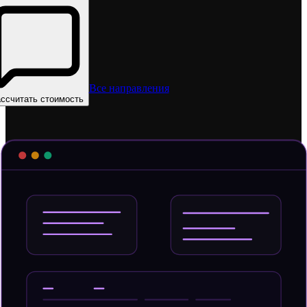
Все направления
ссчитать стоимость