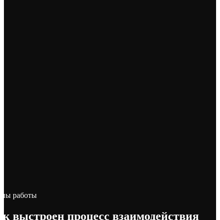
апы работы
ак выстроен
процесс взаимодействия